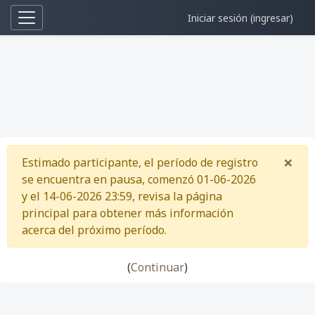
Iniciar sesión (ingresar)
Pánel lateral
Saltar al contenido principal
×
Estimado participante, el período de registro
Des
se encuentra en pausa, comenzó 01-06-2026
y el 14-06-2026 23:59, revisa la página
principal para obtener más información
acerca del próximo período.
(
Continuar
)